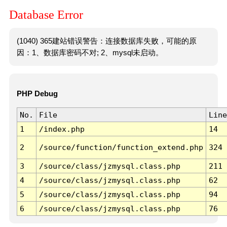
Database Error
(1040) 365建站错误警告：连接数据库失败，可能的原
因：1、数据库密码不对; 2、mysql未启动。
PHP Debug
No.
File
Line
1
/index.php
14
2
/source/function/function_extend.php
324
3
/source/class/jzmysql.class.php
211
4
/source/class/jzmysql.class.php
62
5
/source/class/jzmysql.class.php
94
6
/source/class/jzmysql.class.php
76