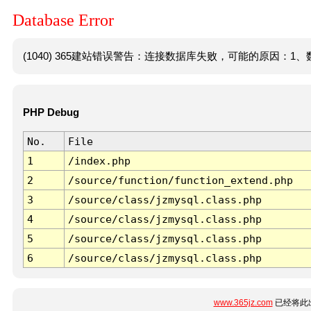
Database Error
(1040) 365建站错误警告：连接数据库失败，可能的原因：1、数
PHP Debug
No.
File
1
/index.php
2
/source/function/function_extend.php
3
/source/class/jzmysql.class.php
4
/source/class/jzmysql.class.php
5
/source/class/jzmysql.class.php
6
/source/class/jzmysql.class.php
www.365jz.com
已经将此