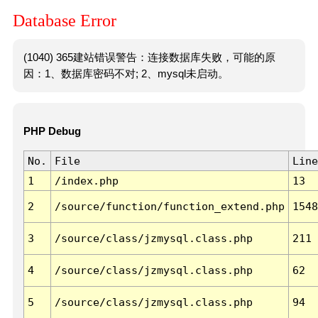
Database Error
(1040) 365建站错误警告：连接数据库失败，可能的原
因：1、数据库密码不对; 2、mysql未启动。
PHP Debug
No.
File
Line
1
/index.php
13
2
/source/function/function_extend.php
1548
3
/source/class/jzmysql.class.php
211
4
/source/class/jzmysql.class.php
62
5
/source/class/jzmysql.class.php
94