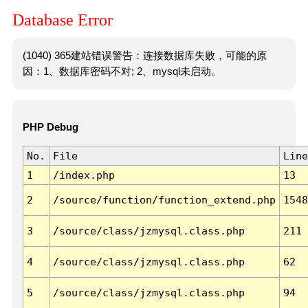
Database Error
(1040) 365建站错误警告：连接数据库失败，可能的原
因：1、数据库密码不对; 2、mysql未启动。
PHP Debug
No.
File
Line
1
/index.php
13
2
/source/function/function_extend.php
1548
3
/source/class/jzmysql.class.php
211
4
/source/class/jzmysql.class.php
62
5
/source/class/jzmysql.class.php
94