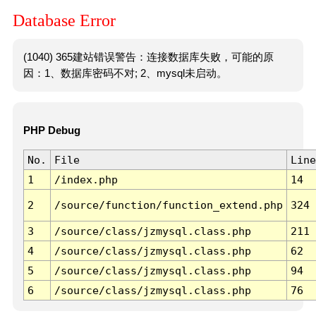
Database Error
(1040) 365建站错误警告：连接数据库失败，可能的原
因：1、数据库密码不对; 2、mysql未启动。
PHP Debug
No.
File
Line
1
/index.php
14
2
/source/function/function_extend.php
324
3
/source/class/jzmysql.class.php
211
4
/source/class/jzmysql.class.php
62
5
/source/class/jzmysql.class.php
94
6
/source/class/jzmysql.class.php
76