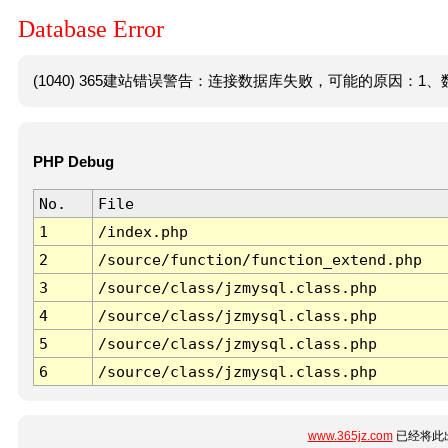
Database Error
(1040) 365建站错误警告：连接数据库失败，可能的原因：1、数
PHP Debug
No.
File
1
/index.php
2
/source/function/function_extend.php
3
/source/class/jzmysql.class.php
4
/source/class/jzmysql.class.php
5
/source/class/jzmysql.class.php
6
/source/class/jzmysql.class.php
www.365jz.com
已经将此