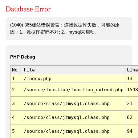
Database Error
(1040) 365建站错误警告：连接数据库失败，可能的原
因：1、数据库密码不对; 2、mysql未启动。
PHP Debug
No.
File
Line
1
/index.php
13
2
/source/function/function_extend.php
1548
3
/source/class/jzmysql.class.php
211
4
/source/class/jzmysql.class.php
62
5
/source/class/jzmysql.class.php
94