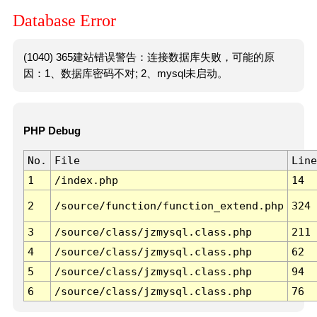
Database Error
(1040) 365建站错误警告：连接数据库失败，可能的原
因：1、数据库密码不对; 2、mysql未启动。
PHP Debug
No.
File
Line
1
/index.php
14
2
/source/function/function_extend.php
324
3
/source/class/jzmysql.class.php
211
4
/source/class/jzmysql.class.php
62
5
/source/class/jzmysql.class.php
94
6
/source/class/jzmysql.class.php
76