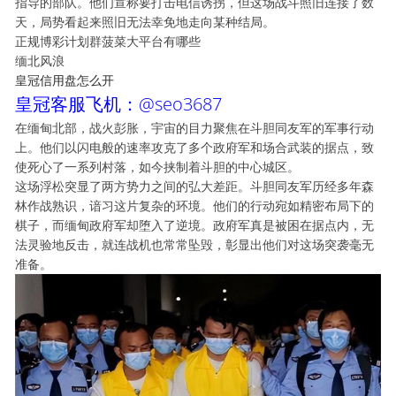
指导的部队。他们宣称要打击电信诱拐，但这场战斗照旧连接了数
天，局势看起来照旧无法幸免地走向某种结局。
正规博彩计划群菠菜大平台有哪些
缅北风浪
皇冠信用盘怎么开
皇冠客服飞机：@seo3687
在缅甸北部，战火彭胀，宇宙的目力聚焦在斗胆同友军的军事行动
上。他们以闪电般的速率攻克了多个政府军和场合武装的据点，致
使死心了一系列村落，如今挟制着斗胆的中心城区。
这场浮松突显了两方势力之间的弘大差距。斗胆同友军历经多年森
林作战熟识，谙习这片复杂的环境。他们的行动宛如精密布局下的
棋子，而缅甸政府军却堕入了逆境。政府军真是被困在据点内，无
法灵验地反击，就连战机也常常坠毁，彰显出他们对这场突袭毫无
准备。