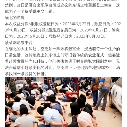
然则，改日是否会出现像白所成这么的东谈主物重新登上舞台，这
成为了一个备受瞩主义问题。
缅北的逆境
本次权益分派A股股权登记日为：2023年6月27日，除息日为：202
3年6月28日。权益分派B股最后交易日为：2023年6月27日，除息
日为：2023年6月28日，股权登记日为：2023年6月30日。
菠菜网彩票平台
在缅北的大山深处，空泛如一阵浓雾般富余，浸透着每一个住户的
日常生活。这片地盘上的东谈主们守旧着传统的农业花式，但靠近
着赶紧发展的当代科技，他们仿佛踏进于时光的弘大限制之中，无
法合适这个赶紧变化的时期。空泛线下，他们穷苦地抵御求生，渴
慕找到一条脱贫的长进。