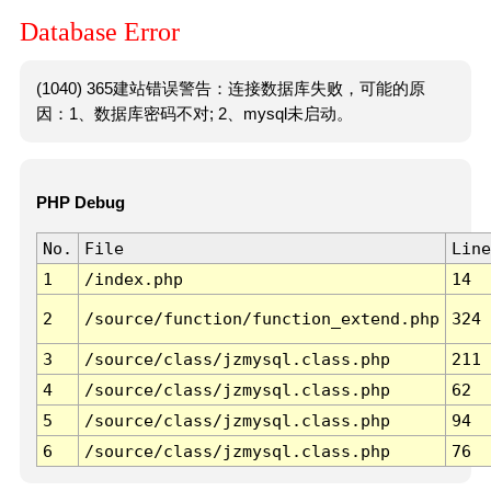
Database Error
(1040) 365建站错误警告：连接数据库失败，可能的原
因：1、数据库密码不对; 2、mysql未启动。
PHP Debug
No.
File
Line
1
/index.php
14
2
/source/function/function_extend.php
324
3
/source/class/jzmysql.class.php
211
4
/source/class/jzmysql.class.php
62
5
/source/class/jzmysql.class.php
94
6
/source/class/jzmysql.class.php
76