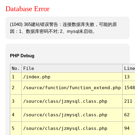
Database Error
(1040) 365建站错误警告：连接数据库失败，可能的原
因：1、数据库密码不对; 2、mysql未启动。
PHP Debug
No.
File
Line
1
/index.php
13
2
/source/function/function_extend.php
1548
3
/source/class/jzmysql.class.php
211
4
/source/class/jzmysql.class.php
62
5
/source/class/jzmysql.class.php
94