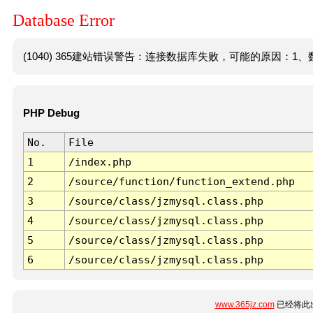
Database Error
(1040) 365建站错误警告：连接数据库失败，可能的原因：1、数
PHP Debug
No.
File
1
/index.php
2
/source/function/function_extend.php
3
/source/class/jzmysql.class.php
4
/source/class/jzmysql.class.php
5
/source/class/jzmysql.class.php
6
/source/class/jzmysql.class.php
www.365jz.com
已经将此