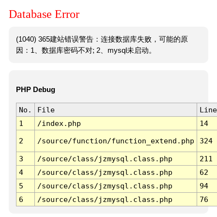
Database Error
(1040) 365建站错误警告：连接数据库失败，可能的原
因：1、数据库密码不对; 2、mysql未启动。
PHP Debug
No.
File
Line
1
/index.php
14
2
/source/function/function_extend.php
324
3
/source/class/jzmysql.class.php
211
4
/source/class/jzmysql.class.php
62
5
/source/class/jzmysql.class.php
94
6
/source/class/jzmysql.class.php
76