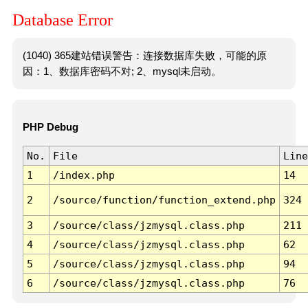
Database Error
(1040) 365建站错误警告：连接数据库失败，可能的原
因：1、数据库密码不对; 2、mysql未启动。
PHP Debug
No.
File
Line
1
/index.php
14
2
/source/function/function_extend.php
324
3
/source/class/jzmysql.class.php
211
4
/source/class/jzmysql.class.php
62
5
/source/class/jzmysql.class.php
94
6
/source/class/jzmysql.class.php
76