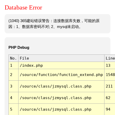
Database Error
(1040) 365建站错误警告：连接数据库失败，可能的原
因：1、数据库密码不对; 2、mysql未启动。
PHP Debug
No.
File
Line
1
/index.php
13
2
/source/function/function_extend.php
1548
3
/source/class/jzmysql.class.php
211
4
/source/class/jzmysql.class.php
62
5
/source/class/jzmysql.class.php
94