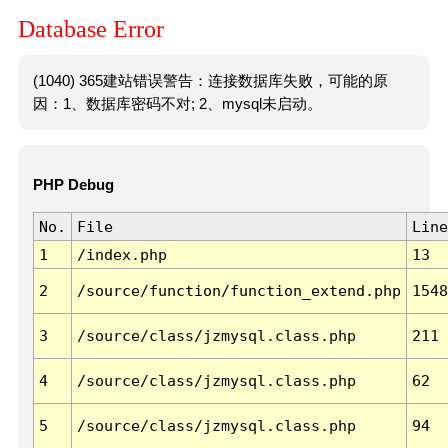
Database Error
(1040) 365建站错误警告：连接数据库失败，可能的原
因：1、数据库密码不对; 2、mysql未启动。
PHP Debug
No.
File
Line
1
/index.php
13
2
/source/function/function_extend.php
1548
3
/source/class/jzmysql.class.php
211
4
/source/class/jzmysql.class.php
62
5
/source/class/jzmysql.class.php
94