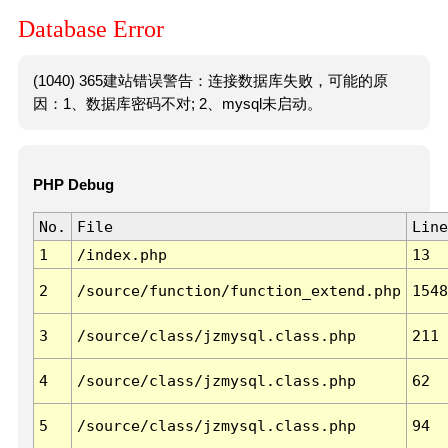
Database Error
(1040) 365建站错误警告：连接数据库失败，可能的原
因：1、数据库密码不对; 2、mysql未启动。
PHP Debug
No.
File
Line
1
/index.php
13
2
/source/function/function_extend.php
1548
3
/source/class/jzmysql.class.php
211
4
/source/class/jzmysql.class.php
62
5
/source/class/jzmysql.class.php
94