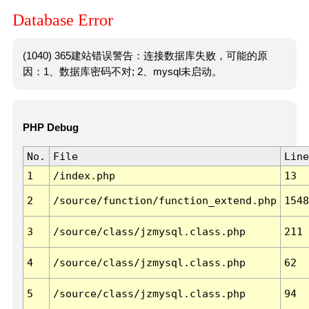
Database Error
(1040) 365建站错误警告：连接数据库失败，可能的原
因：1、数据库密码不对; 2、mysql未启动。
PHP Debug
No.
File
Line
1
/index.php
13
2
/source/function/function_extend.php
1548
3
/source/class/jzmysql.class.php
211
4
/source/class/jzmysql.class.php
62
5
/source/class/jzmysql.class.php
94