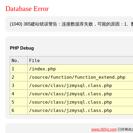
Database Error
(1040) 365建站错误警告：连接数据库失败，可能的原因：1、数
PHP Debug
No.
File
1
/index.php
2
/source/function/function_extend.php
3
/source/class/jzmysql.class.php
4
/source/class/jzmysql.class.php
5
/source/class/jzmysql.class.php
6
/source/class/jzmysql.class.php
www.365jz.com
已经将此