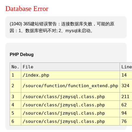
Database Error
(1040) 365建站错误警告：连接数据库失败，可能的原
因：1、数据库密码不对; 2、mysql未启动。
PHP Debug
No.
File
Line
1
/index.php
14
2
/source/function/function_extend.php
324
3
/source/class/jzmysql.class.php
211
4
/source/class/jzmysql.class.php
62
5
/source/class/jzmysql.class.php
94
6
/source/class/jzmysql.class.php
76