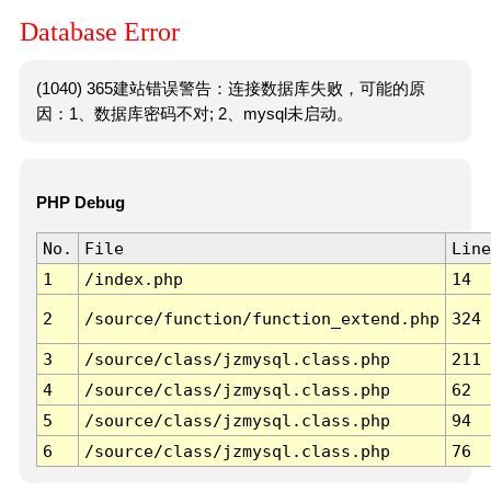
Database Error
(1040) 365建站错误警告：连接数据库失败，可能的原
因：1、数据库密码不对; 2、mysql未启动。
PHP Debug
No.
File
Line
1
/index.php
14
2
/source/function/function_extend.php
324
3
/source/class/jzmysql.class.php
211
4
/source/class/jzmysql.class.php
62
5
/source/class/jzmysql.class.php
94
6
/source/class/jzmysql.class.php
76